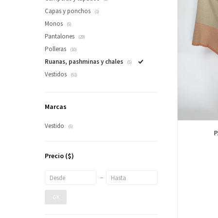
Capas y ponchos
(1)
Monos
(5)
Pantalones
(29)
Polleras
(10)
Ruanas, pashminas y chales
(5)
Vestidos
(51)
Marcas
Vestido
(5)
P
Precio
($)
OK