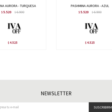
INA AURORA - TURQUESA
PASHMINA AURORA - AZUL
5.520
6.900
5.520
6.900
$
$
$
$
4.525
4.525
$
$
NEWSLETTER
SUSCRIBIRM