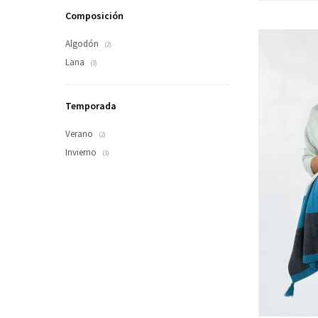
Composición
Algodón
(2)
Lana
(3)
Temporada
Verano
(2)
Invierno
(3)