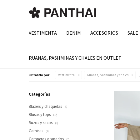
VESTIMENTA
DENIM
ACCESORIOS
SALE
RUANAS, PASHMINAS Y CHALES EN OUTLET
Filtrando por:
Vestimenta
Ruanas, pashminas y chales
Categorías
Blazers y chaquetas
(5)
Blusas y tops
(12)
Buzos y sacos
(6)
Camisas
(3)
Camperas y tapados
(2)