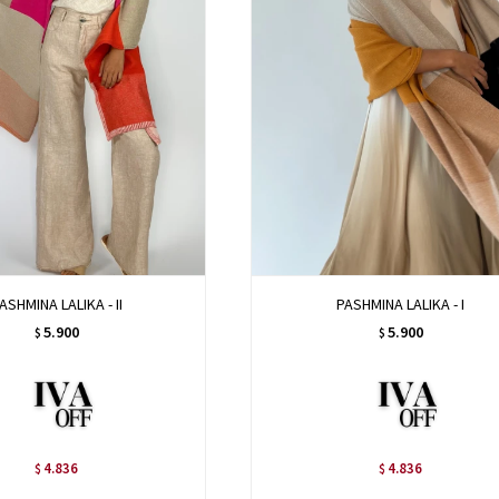
ASHMINA LALIKA - II
PASHMINA LALIKA - I
5.900
5.900
$
$
4.836
4.836
$
$