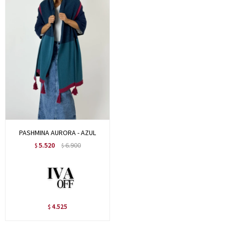
PASHMINA AURORA - AZUL
5.520
6.900
$
$
4.525
$