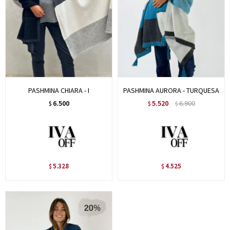
PASHMINA CHIARA - I
PASHMINA AURORA - TURQUESA
6.500
5.520
6.900
$
$
$
5.328
4.525
$
$