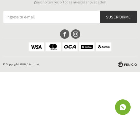
¡Suscribite y recibí todas nuestras novedades!
SUSCRIBIRME


© Copyright 2026 / Panthai
Fenicio