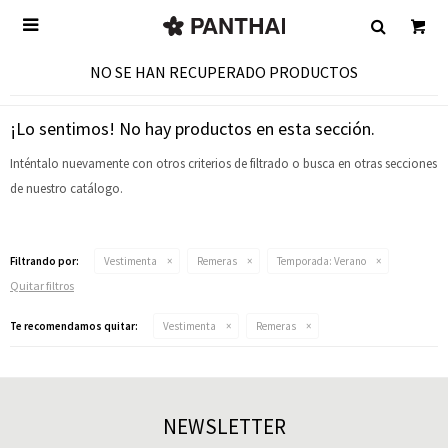

NO SE HAN RECUPERADO PRODUCTOS
¡Lo sentimos! No hay productos en esta sección.
Inténtalo nuevamente con otros criterios de filtrado o busca en otras secciones
de nuestro catálogo.
Filtrando por:
Vestimenta
Remeras
Temporada:
Verano
Quitar filtros
Te recomendamos quitar:
Vestimenta
Remeras
NEWSLETTER