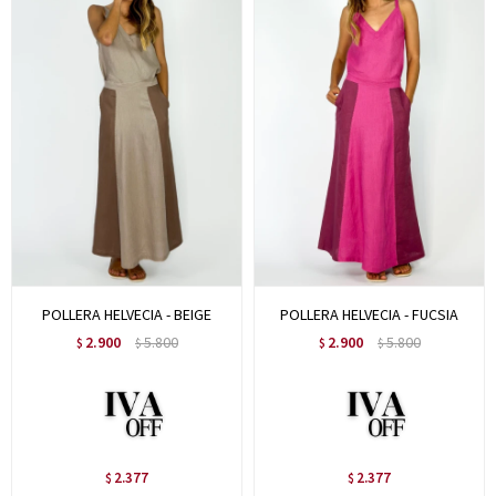
POLLERA HELVECIA - BEIGE
POLLERA HELVECIA - FUCSIA
2.900
5.800
2.900
5.800
$
$
$
$
2.377
2.377
$
$