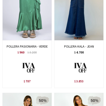
POLLERA PASIONARIA - VERDE
POLLERA KALA - JEAN
960
3.200
4.700
$
$
$
787
3.853
$
$