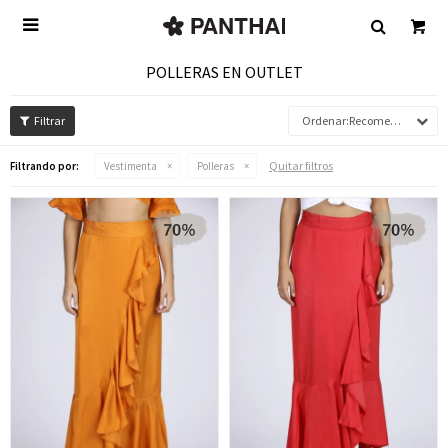

POLLERAS EN OUTLET
Recomendados
Quitar filtros
Filtrando por:
Vestimenta
Polleras