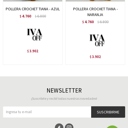
POLLERA CROCHET TIANA - AZUL
POLLERA CROCHET TIANA -
NARANJA
4.760
6.800
$
$
4.760
6.800
$
$
3.902
$
3.902
$
NEWSLETTER
¡Suscribite y recibí todas nuestras novedades!
SUSCRIBIRME

