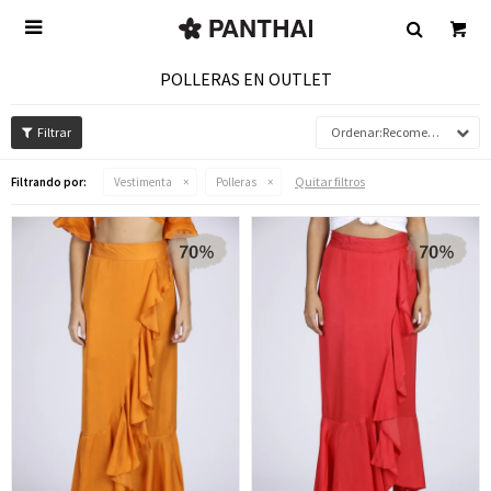

POLLERAS EN OUTLET
Recomendados
Quitar filtros
Filtrando por:
Vestimenta
Polleras