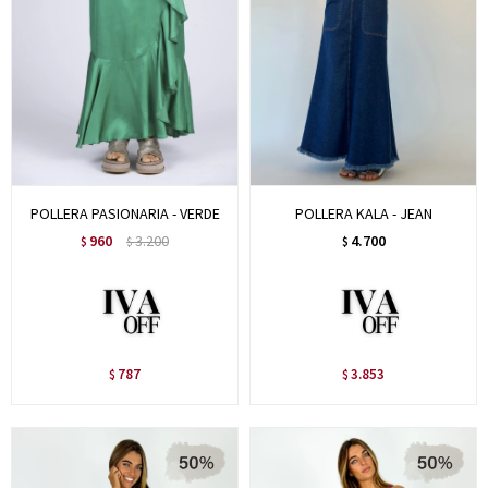
POLLERA PASIONARIA - VERDE
POLLERA KALA - JEAN
960
3.200
4.700
$
$
$
787
3.853
$
$