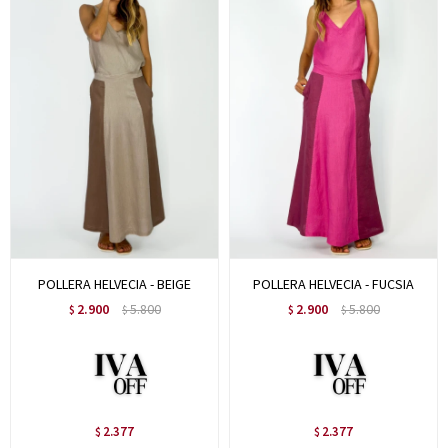
POLLERA HELVECIA - BEIGE
POLLERA HELVECIA - FUCSIA
2.900
5.800
2.900
5.800
$
$
$
$
2.377
2.377
$
$