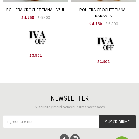
POLLERA CROCHET TIANA - AZUL
POLLERA CROCHET TIANA -
NARANJA
4.760
6.800
$
$
4.760
6.800
$
$
3.902
$
3.902
$
NEWSLETTER
¡Suscribite y recibí todas nuestras novedades!
SUSCRIBIRME

