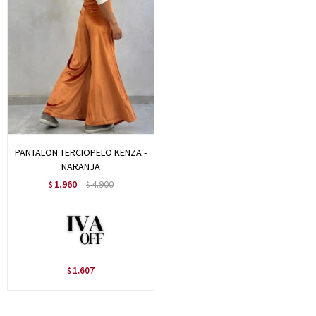
PANTALON TERCIOPELO KENZA -
NARANJA
1.960
4.900
$
$
1.607
$