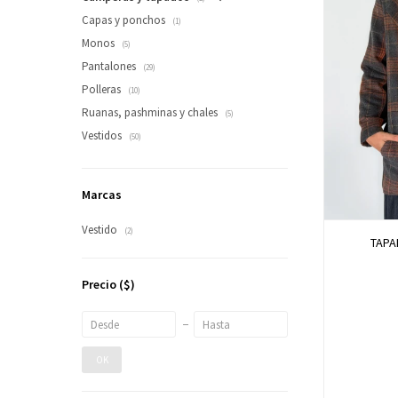
Capas y ponchos
(1)
Monos
(5)
Pantalones
(29)
Polleras
(10)
Ruanas, pashminas y chales
(5)
Vestidos
(50)
Marcas
Vestido
(2)
TAPA
Precio
($)
OK