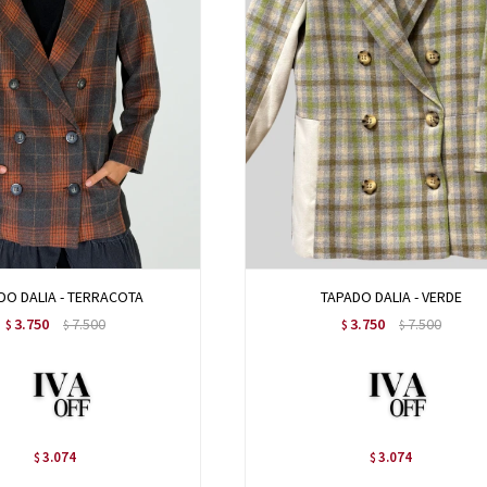
DO DALIA - TERRACOTA
TAPADO DALIA - VERDE
3.750
7.500
3.750
7.500
$
$
$
$
3.074
3.074
$
$