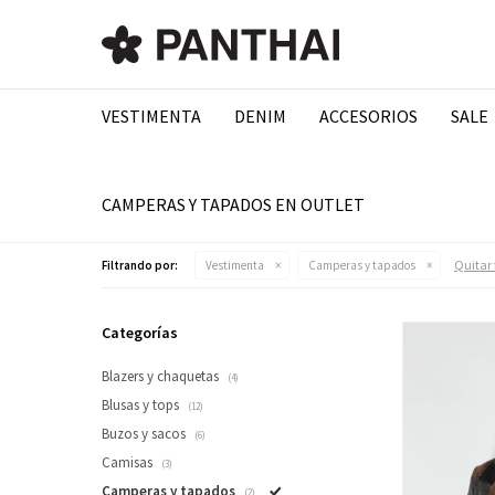
VESTIMENTA
DENIM
ACCESORIOS
SALE
CAMPERAS Y TAPADOS EN OUTLET
Quitar f
Filtrando por:
Vestimenta
Camperas y tapados
Categorías
Blazers y chaquetas
(4)
Blusas y tops
(12)
Buzos y sacos
(6)
Camisas
(3)
Camperas y tapados
(2)