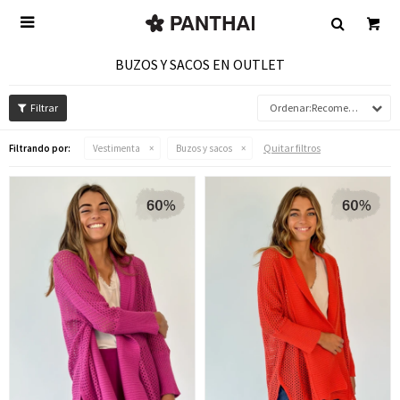

BUZOS Y SACOS EN OUTLET
Recomendados
Quitar filtros
Filtrando por:
Vestimenta
Buzos y sacos