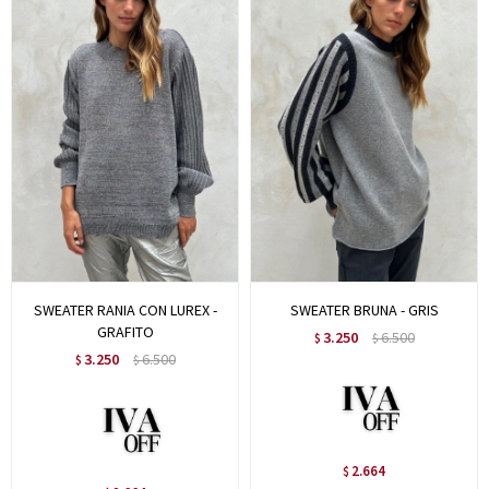
SWEATER RANIA CON LUREX -
SWEATER BRUNA - GRIS
GRAFITO
3.250
6.500
$
$
3.250
6.500
$
$
2.664
$