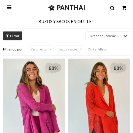

BUZOS Y SACOS EN OUTLET
Recomendados
Quitar filtros
Filtrando por:
Vestimenta
Buzos y sacos