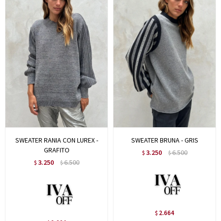
SWEATER RANIA CON LUREX -
SWEATER BRUNA - GRIS
GRAFITO
3.250
6.500
$
$
3.250
6.500
$
$
2.664
$