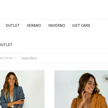
OUTLET
VERANO
INVIERNO
GIFT CARD
 OUTLET
Quitar filtros
ada:
Verano