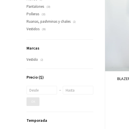
Pantalones
(19)
Polleras
(10)
Ruanas, pashminas y chales
(2)
Vestidos
(39)
Marcas
Vestido
(2)
Precio
($)
BLAZER
OK
Temporada