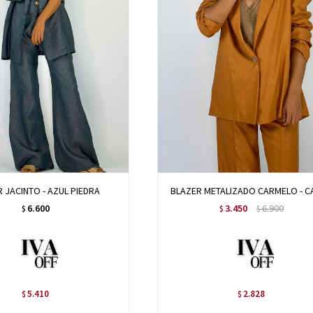
 JACINTO - AZUL PIEDRA
BLAZER METALIZADO CARMELO - C
6.600
3.450
6.900
$
$
$
5.410
2.828
$
$