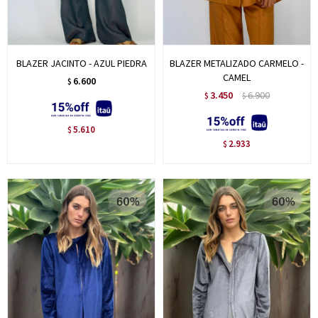
BLAZER JACINTO - AZUL PIEDRA
BLAZER METALIZADO CARMELO -
CAMEL
6.600
$
3.450
6.900
$
$
5.610
$
2.933
$