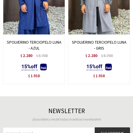
SPOLVERINO TERCIOPELO LUNA
SPOLVERINO TERCIOPELO LUNA
- AZUL
- GRIS
2.280
5.700
2.280
5.700
$
$
$
$
1.938
1.938
$
$
NEWSLETTER
¡Suscribite y recibí todas nuestras novedades!