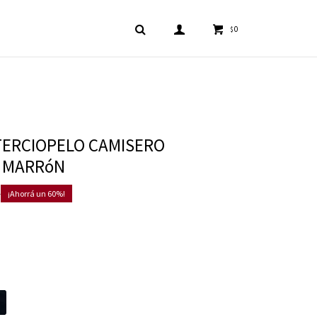
0
$
TERCIOPELO CAMISERO
- MARRóN
0
60