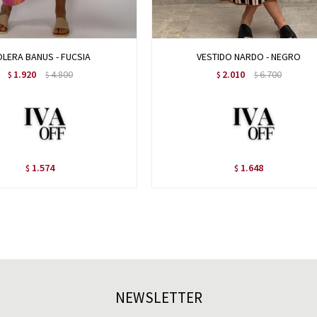
LERA BANUS - FUCSIA
VESTIDO NARDO - NEGRO
1.920
4.800
2.010
6.700
$
$
$
$
1.574
1.648
$
$
NEWSLETTER