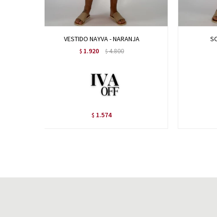
VESTIDO NAYVA - NARANJA
SO
1.920
4.800
$
$
1.574
$