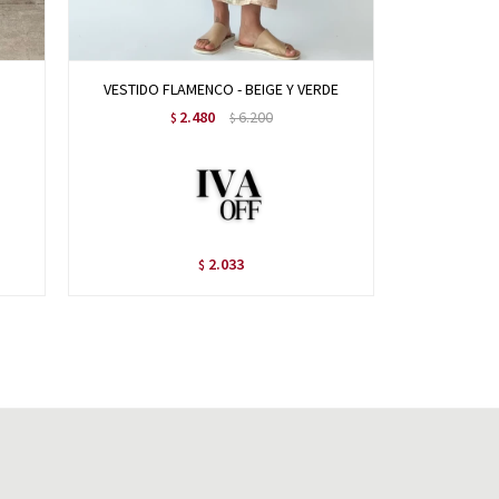
VESTIDO FLAMENCO - BEIGE Y VERDE
VESTI
2.480
6.200
$
$
2.033
$