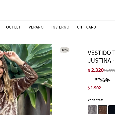
OUTLET
VERANO
INVIERNO
GIFT CARD
VESTIDO 
JUSTINA 
2.320
$
5.80
$
1.902
$
Variantes: