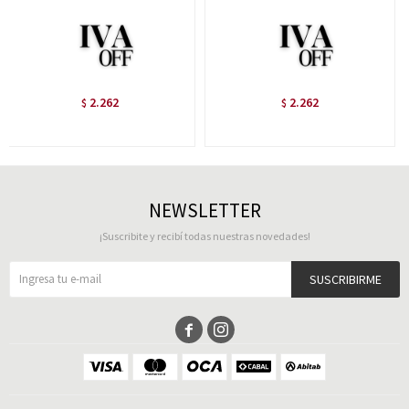
2.262
2.262
$
$
NEWSLETTER
¡Suscribite y recibí todas nuestras novedades!
SUSCRIBIRME

