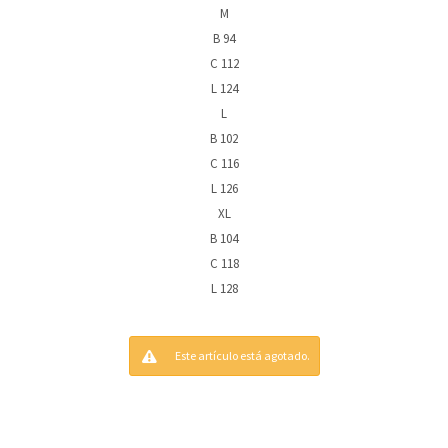
M
B 94
C 112
L 124
L
B 102
C 116
L 126
XL
B 104
C 118
L 128
Este artículo está agotado.