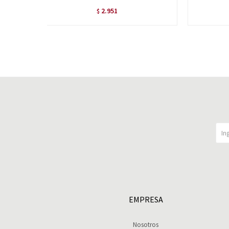
2.951
$
EMPRESA
Nosotros