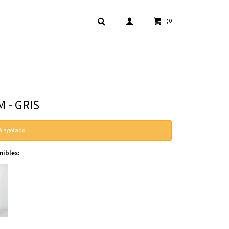
0
$
 - GRIS
tá agotado.
nibles: