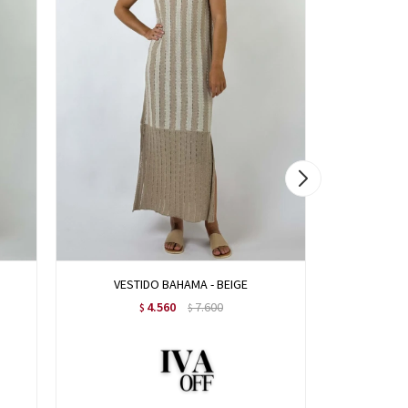
VESTIDO BAHAMA - BEIGE
VESTI
4.560
7.600
$
$