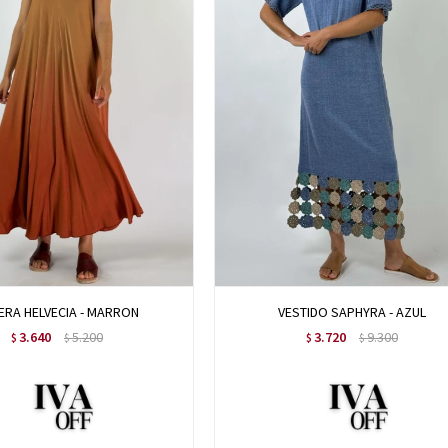
ERA HELVECIA - MARRON
VESTIDO SAPHYRA - AZUL
3.640
5.200
3.720
9.300
$
$
$
$