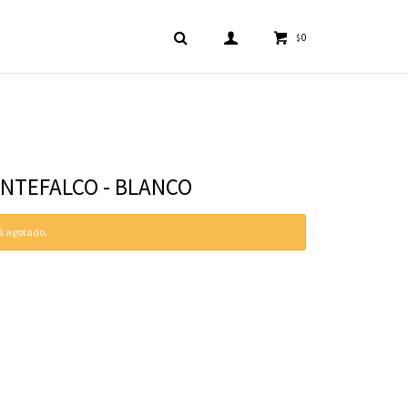
0
$
NTEFALCO - BLANCO
tá agotado.