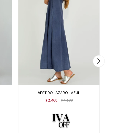
VESTIDO LAZARO - AZUL
VESTIDO F
2.460
4.100
$
$