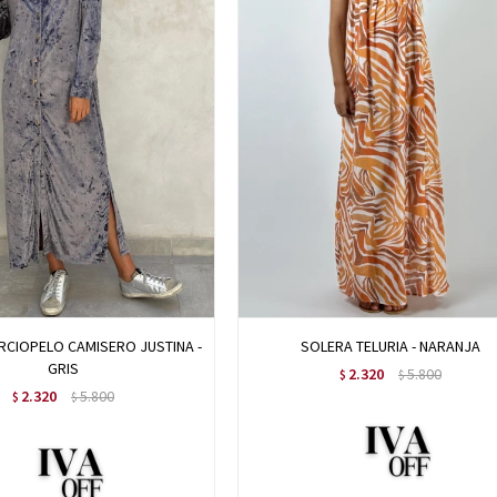
RCIOPELO CAMISERO JUSTINA -
SOLERA TELURIA - NARANJA
GRIS
2.320
5.800
$
$
2.320
5.800
$
$