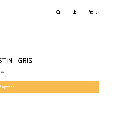
0
$
TIN - GRIS
dex
tá agotado.