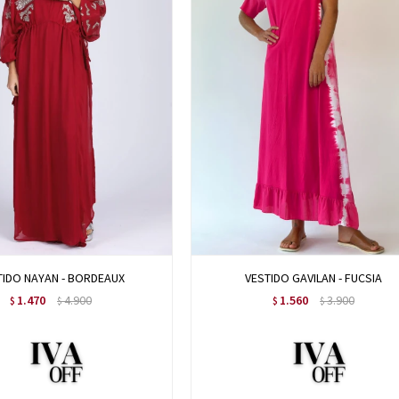
TIDO NAYAN - BORDEAUX
VESTIDO GAVILAN - FUCSIA
1.470
4.900
1.560
3.900
$
$
$
$