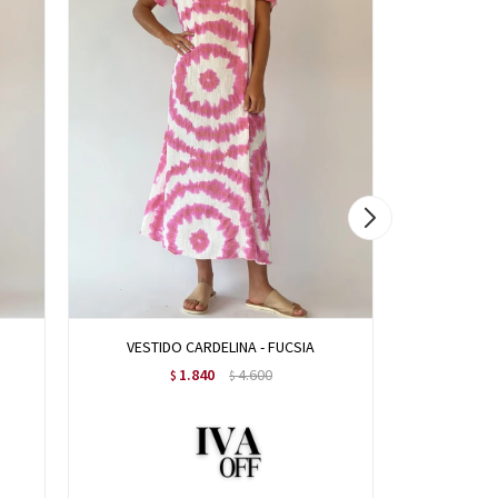
VESTIDO CARDELINA - FUCSIA
SOL
1.840
4.600
$
$