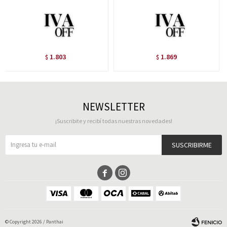
1.803
1.869
$
$
NEWSLETTER
¡Suscribite y recibí todas nuestras novedades!
SUSCRIBIRME


© Copyright 2026 / Panthai