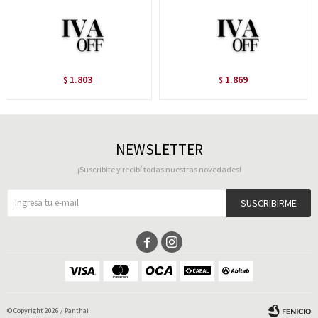
1.803
1.869
$
$
NEWSLETTER
¡Suscribite y recibí todas nuestras novedades!
SUSCRIBIRME


© Copyright 2026 / Panthai