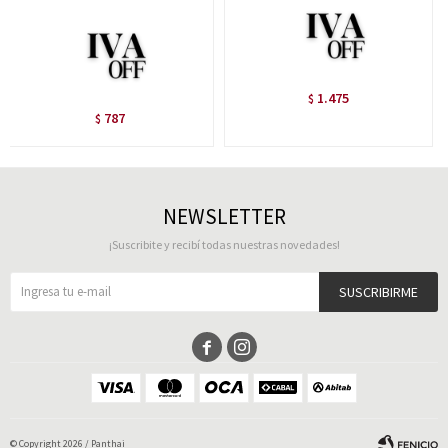
1.475
$
787
$
NEWSLETTER
¡Suscribite y recibí todas nuestras novedades!
SUSCRIBIRME


© Copyright 2026 / Panthai