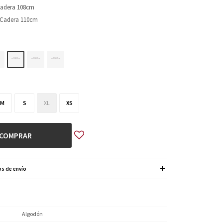
Cadera 108cm
 Cadera 110cm
M
S
XL
XS
COMPRAR
s de envío
Algodón