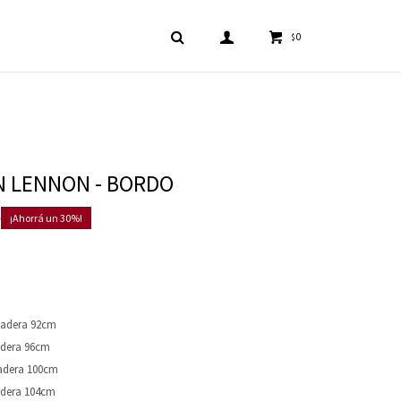
0
$
 LENNON - BORDO
0
30
Cadera 92cm
adera 96cm
Cadera 100cm
adera 104cm