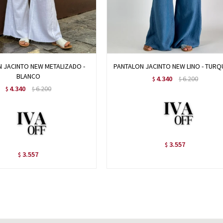
 JACINTO NEW METALIZADO -
PANTALON JACINTO NEW LINO - TURQ
BLANCO
4.340
6.200
$
$
4.340
6.200
$
$
3.557
$
3.557
$