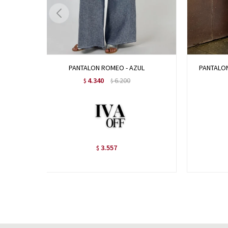
PANTALON ROMEO - AZUL
PANTALON
4.340
6.200
$
$
3.557
$