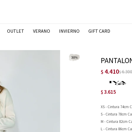
OUTLET
VERANO
INVIERNO
GIFT CARD
PANTALON
4.410
$
6.30
$
3.615
$
XS - Cintura 74cm 
S - Cintura 78cm C
M - Cintura 82cm 
L - Cintura 86cm C