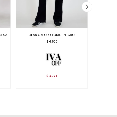
UESA
JEAN OXFORD TONIC - NEGRO
PANT
4.600
$
3.771
$