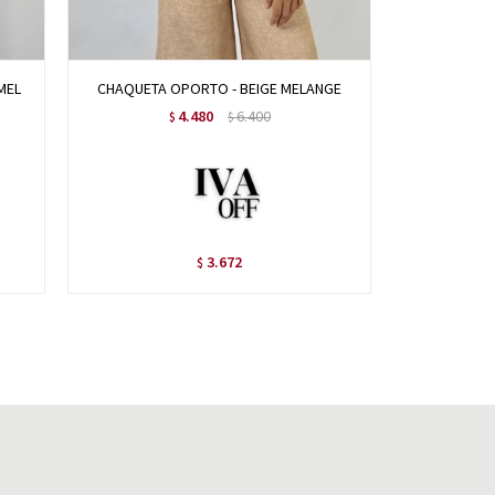
MEL
CHAQUETA OPORTO - BEIGE MELANGE
CHAQ
4.480
6.400
$
$
3.672
$