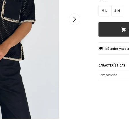
M-L
S-M
Métodos y costo
CARACTERÍSTICAS
Composición