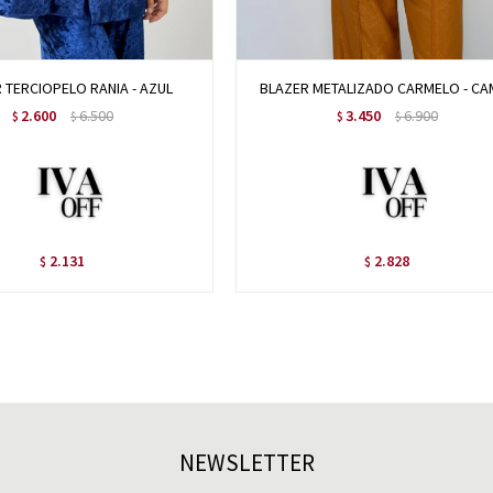
 TERCIOPELO RANIA - AZUL
BLAZER METALIZADO CARMELO - CA
2.600
6.500
3.450
6.900
$
$
$
$
2.131
2.828
$
$
NEWSLETTER