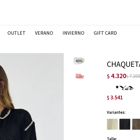
OUTLET
VERANO
INVIERNO
GIFT CARD
CHAQUETA
4.320
$
7.20
$
3.541
$
Variantes:
Talle: