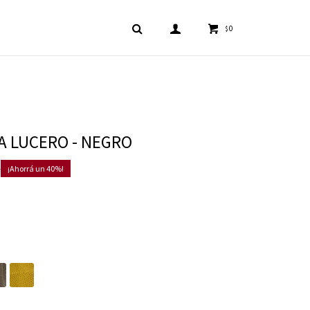
0
$
 LUCERO - NEGRO
0
40