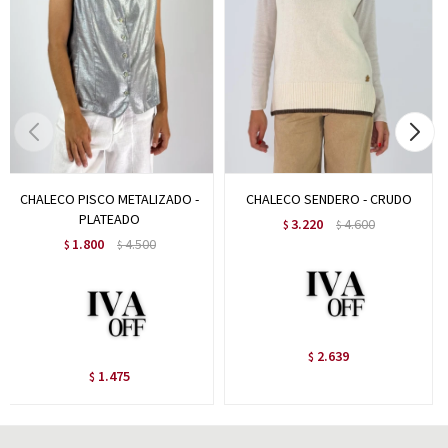
CHALECO PISCO METALIZADO -
CHALECO SENDERO - CRUDO
PLATEADO
3.220
4.600
$
$
1.800
4.500
$
$
2.639
$
1.475
$