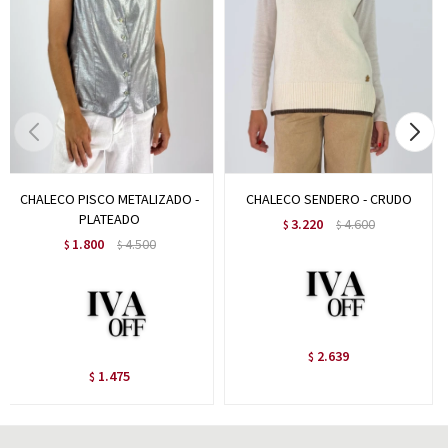
CHALECO PISCO METALIZADO -
CHALECO SENDERO - CRUDO
PLATEADO
3.220
4.600
$
$
1.800
4.500
$
$
2.639
$
1.475
$