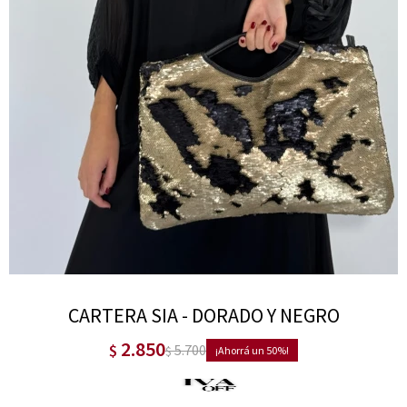
CARTERA SIA - DORADO Y NEGRO
2.850
$
5.700
$
50