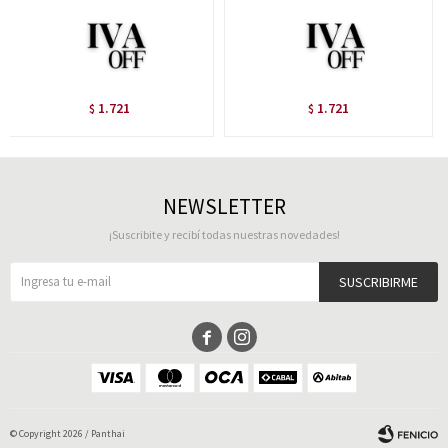
1.721
1.721
$
$
NEWSLETTER
¡Suscribite y recibí todas nuestras novedades!
SUSCRIBIRME


© Copyright 2026 / Panthai