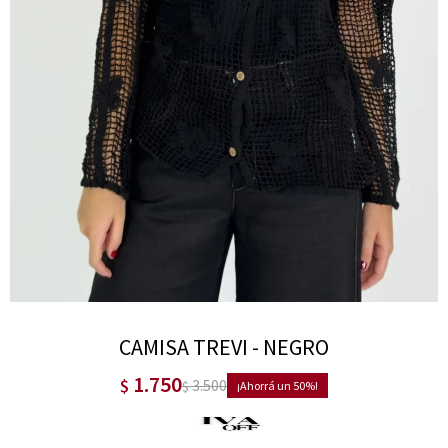
CAMISA TREVI - NEGRO
1.750
$
3.500
$
50