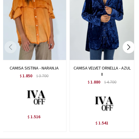
CAMISA SISTINA - NARANJA
CAMISA VELVET ORNELLA - AZUL
II
1.850
3.700
$
$
1.880
4.700
$
$
1.516
$
1.541
$