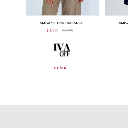
CAMISA SISTINA - NARANJA
CAMISA
1.850
3.700
$
$
1.516
$