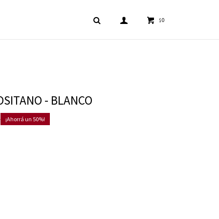
0
$
OSITANO - BLANCO
0
50