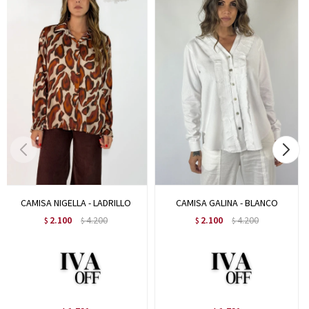
CAMISA NIGELLA - LADRILLO
CAMISA GALINA - BLANCO
2.100
4.200
2.100
4.200
$
$
$
$