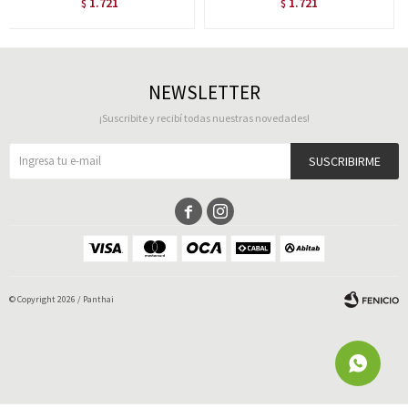
1.721
1.721
$
$
NEWSLETTER
¡Suscribite y recibí todas nuestras novedades!
SUSCRIBIRME


© Copyright 2026 / Panthai