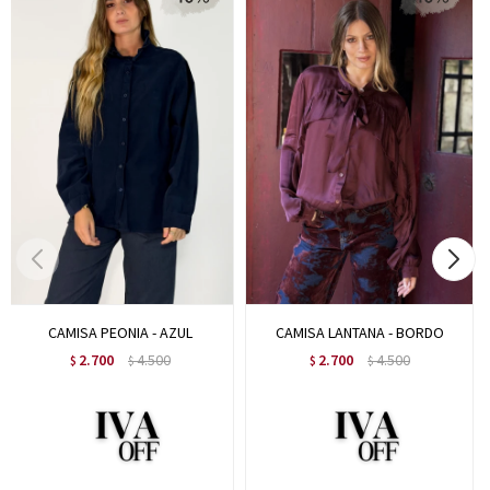
CAMISA PEONIA - AZUL
CAMISA LANTANA - BORDO
2.700
4.500
2.700
4.500
$
$
$
$