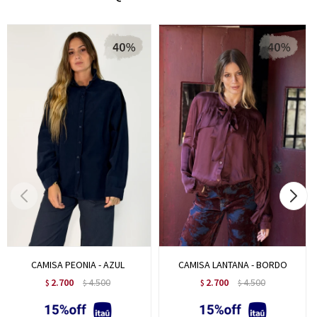
CAMISA PEONIA - AZUL
CAMISA LANTANA - BORDO
2.700
4.500
2.700
4.500
$
$
$
$