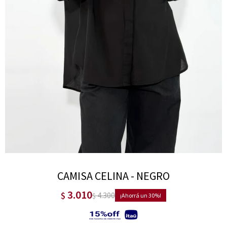
CAMISA CELINA - NEGRO
3.010
$
4.300
$
30