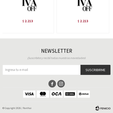
2.213
2.213
$
$
NEWSLETTER
¡Suscribite y recibí todas nuestras novedades!
SUSCRIBIRME


© Copyright 2026 / Panthai