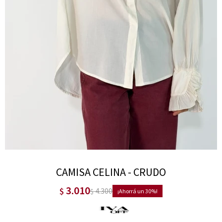
CAMISA CELINA - CRUDO
3.010
$
4.300
$
30