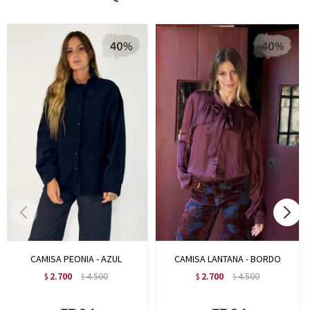
CAMISA PEONIA - AZUL
CAMISA LANTANA - BORDO
2.700
4.500
2.700
4.500
$
$
$
$