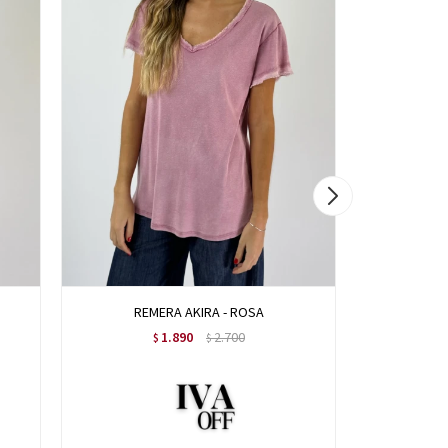
REMERA AKIRA - ROSA
BLU
1.890
2.700
$
$