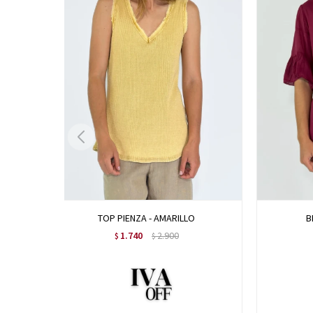
TOP PIENZA - AMARILLO
B
1.740
2.900
$
$