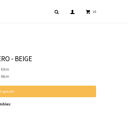
0
$
RO - BEIGE
o 63cm
o 68cm
tá agotado.
nibles: