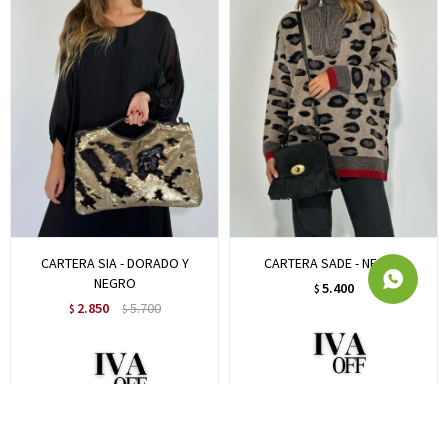
CARTERA SIA - DORADO Y
CARTERA SADE - NEGRO
NEGRO
5.400
$
2.850
5.700
$
$
4.426
$
2.336
$