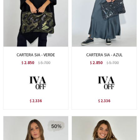
CARTERA SIA - VERDE
CARTERA SIA - AZUL
2.850
5.700
2.850
5.700
$
$
$
$
2.336
2.336
$
$