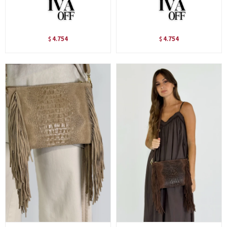
4.754
4.754
$
$