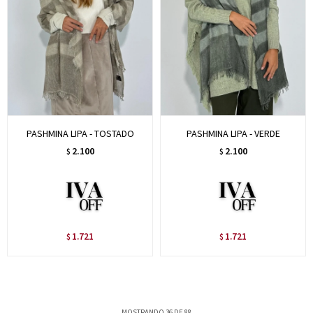
PASHMINA LIPA - TOSTADO
PASHMINA LIPA - VERDE
2.100
2.100
$
$
1.721
1.721
$
$
MOSTRANDO
36
DE
88