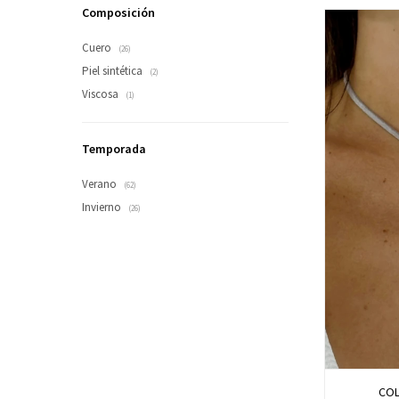
Composición
Cuero
(26)
Piel sintética
(2)
Viscosa
(1)
Temporada
Verano
(62)
Invierno
(26)
COL