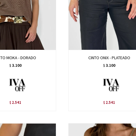
NTO MOKA - DORADO
CINTO ONIX - PLATEADO
3.100
3.100
$
$
2.541
2.541
$
$