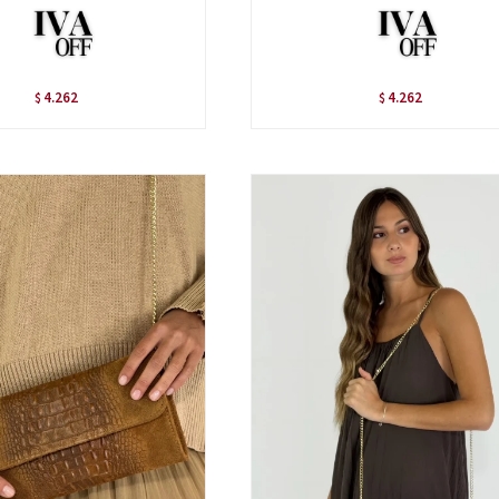
4.262
4.262
$
$