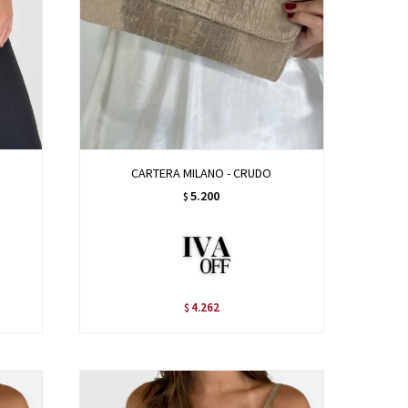
CARTERA MILANO - CRUDO
5.200
$
4.262
$