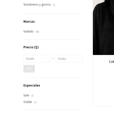
Sombreros y gorros
(1)
Marcas
Vestido
(88)
Precio
($)
CU
OK
Especiales
Sale
(3)
Outlet
(1)