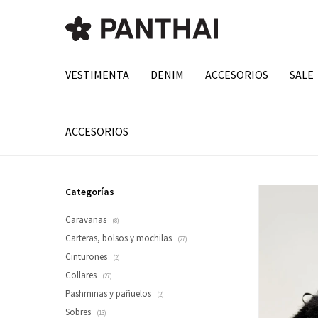
VESTIMENTA
DENIM
ACCESORIOS
SALE
ACCESORIOS
Categorías
Caravanas
(8)
Carteras, bolsos y mochilas
(27)
Cinturones
(2)
Collares
(27)
Pashminas y pañuelos
(2)
Sobres
(13)