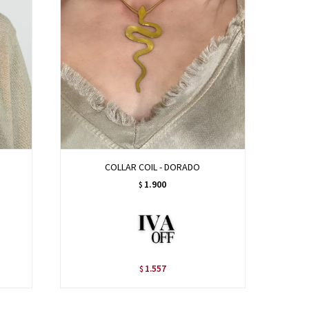
COLLAR COIL - DORADO
1.900
$
1.557
$