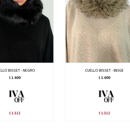
ELLO BISSET - NEGRO
CUELLO BISSET - BEIGE
1.600
1.600
$
$
1.312
1.312
$
$