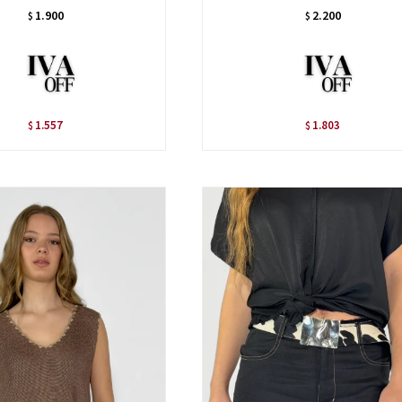
1.900
2.200
$
$
1.557
1.803
$
$