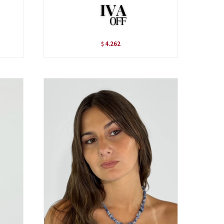
4.262
$