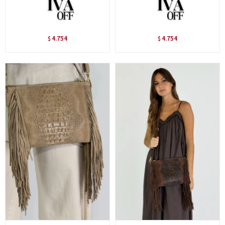
4.754
4.754
$
$