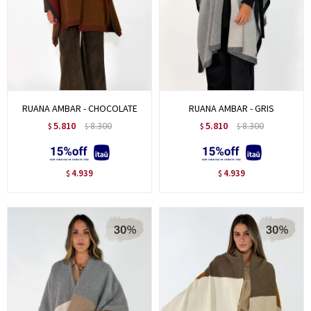
RUANA AMBAR - CHOCOLATE
RUANA AMBAR - GRIS
5.810
8.300
5.810
8.300
$
$
$
$
4.939
4.939
$
$