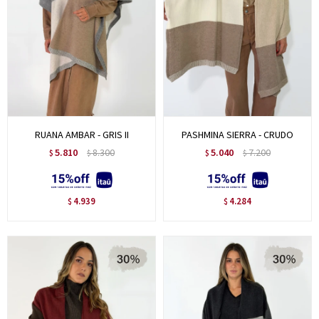
RUANA AMBAR - GRIS II
PASHMINA SIERRA - CRUDO
5.810
8.300
5.040
7.200
$
$
$
$
4.939
4.284
$
$