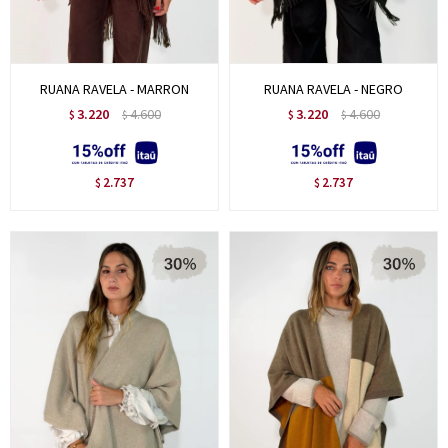
RUANA RAVELA - MARRON
RUANA RAVELA - NEGRO
3.220
4.600
3.220
4.600
$
$
$
$
2.737
2.737
$
$