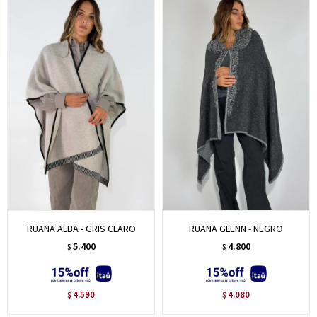
RUANA ALBA - GRIS CLARO
RUANA GLENN - NEGRO
5.400
4.800
$
$
4.590
4.080
$
$