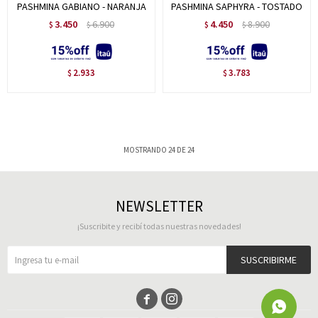
PASHMINA GABIANO - NARANJA
PASHMINA SAPHYRA - TOSTADO
3.450
6.900
4.450
8.900
$
$
$
$
2.933
3.783
$
$
MOSTRANDO
24
DE
24
NEWSLETTER
¡Suscribite y recibí todas nuestras novedades!
SUSCRIBIRME

