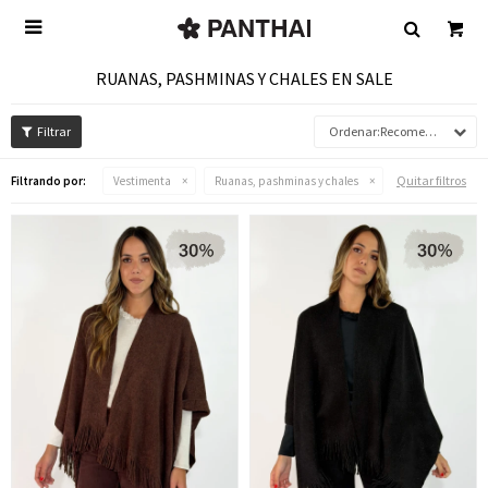

RUANAS, PASHMINAS Y CHALES EN SALE
Recomendados
Quitar filtros
Filtrando por:
Vestimenta
Ruanas, pashminas y chales