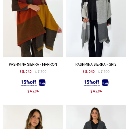
PASHMINA SIERRA - MARRON
PASHMINA SIERRA - GRIS
5.040
7.200
5.040
7.200
$
$
$
$
4.284
4.284
$
$