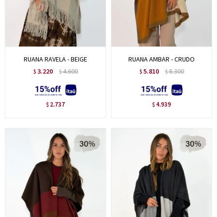
RUANA RAVELA - BEIGE
RUANA AMBAR - CRUDO
3.220
4.600
5.810
8.300
$
$
$
$
2.737
4.939
$
$