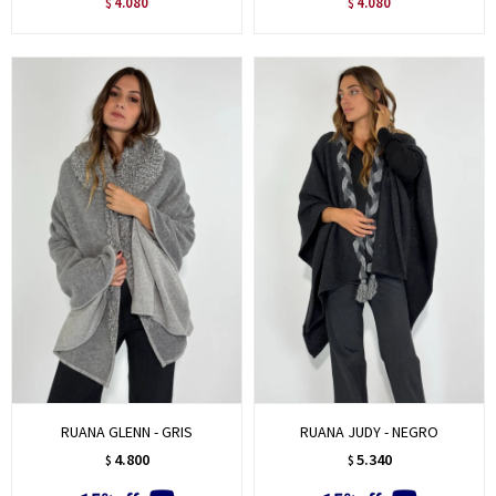
4.080
4.080
$
$
RUANA GLENN - GRIS
RUANA JUDY - NEGRO
4.800
5.340
$
$