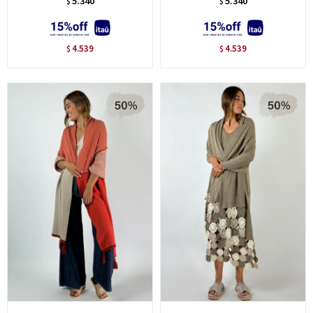
5.340
5.340
$
$
4.539
4.539
$
$