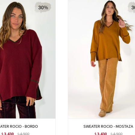
ATER ROCIO - BORDO
SWEATER ROCIO - MOSTAZA
3.430
4.900
3.430
4.900
$
$
$
$