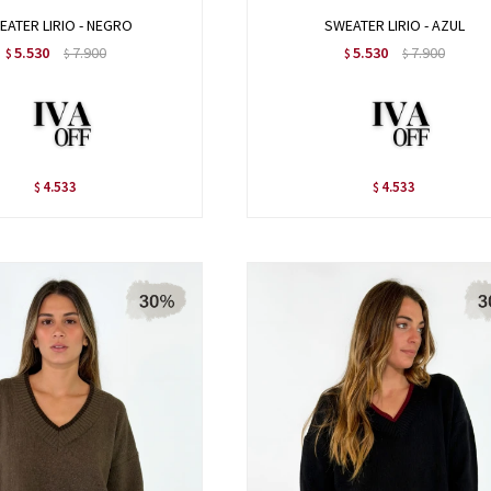
EATER LIRIO - NEGRO
SWEATER LIRIO - AZUL
5.530
7.900
5.530
7.900
$
$
$
$
4.533
4.533
$
$