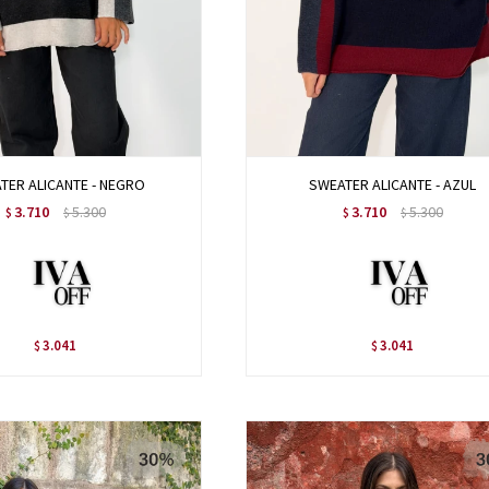
TER ALICANTE - NEGRO
SWEATER ALICANTE - AZUL
3.710
5.300
3.710
5.300
$
$
$
$
3.041
3.041
$
$