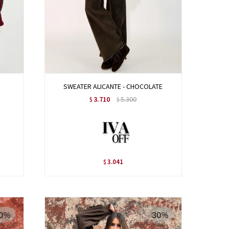
SWEATER ALICANTE - CHOCOLATE
3.710
5.300
$
$
3.041
$