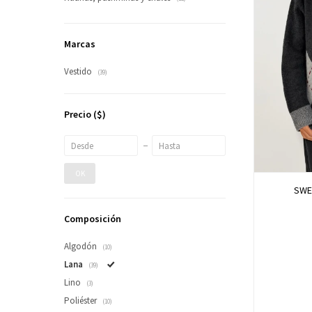
Marcas
Vestido
(39)
Precio
($)
OK
SWE
Composición
Algodón
(10)
Lana
(39)
Lino
(3)
Poliéster
(10)