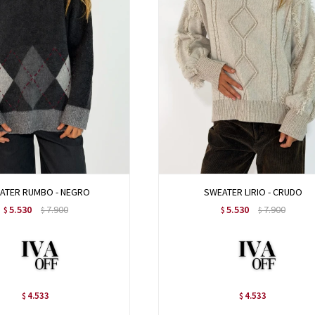
ATER RUMBO - NEGRO
SWEATER LIRIO - CRUDO
5.530
7.900
5.530
7.900
$
$
$
$
4.533
4.533
$
$