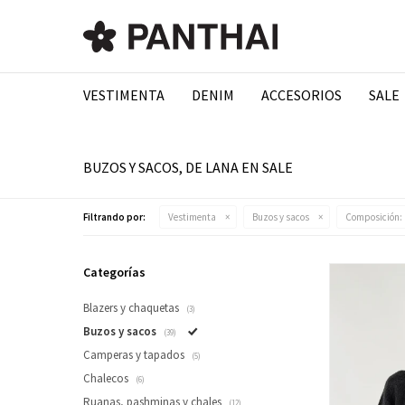
VESTIMENTA
DENIM
ACCESORIOS
SALE
BUZOS Y SACOS, DE LANA EN SALE
Filtrando por:
Vestimenta
Buzos y sacos
Composición:
Categorías
Blazers y chaquetas
(3)
Buzos y sacos
(39)
Camperas y tapados
(5)
Chalecos
(6)
Ruanas, pashminas y chales
(12)