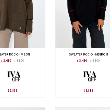
ATER ROCIO - VISON
SWEATER ROCIO - NEGRO II
3.430
4.900
3.430
4.900
$
$
$
$
2.812
2.812
$
$