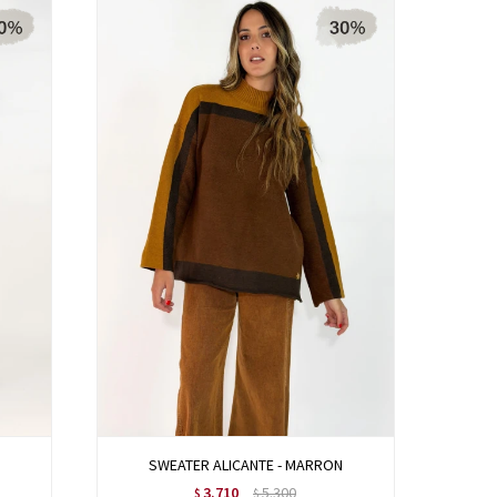
SWEATER ALICANTE - MARRON
3.710
5.300
$
$