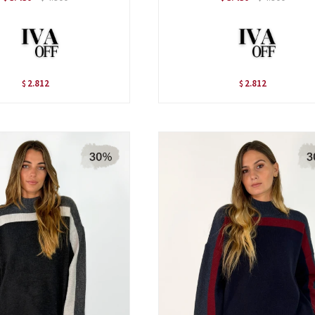
2.812
2.812
$
$