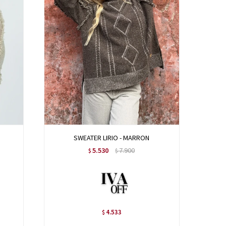
SWEATER LIRIO - MARRON
5.530
7.900
$
$
4.533
$