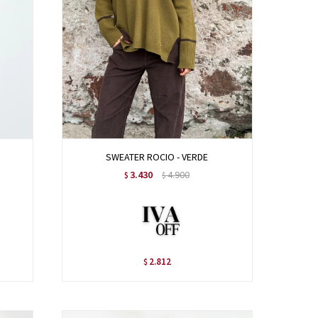
SWEATER ROCIO - VERDE
3.430
4.900
$
$
2.812
$