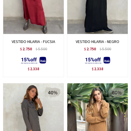
VESTIDO HILARIA - FUCSIA
VESTIDO HILARIA - NEGRO
2.750
5.500
2.750
5.500
$
$
$
$
2.338
2.338
$
$