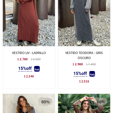
VESTIDO LIV - LADRILLO
VESTIDO TEODORA - GRIS
OSCURO
2.760
6.900
$
$
2.960
7.400
$
$
2.346
$
2.516
$