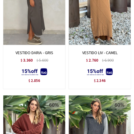
VESTIDO DARIA - GRIS
VESTIDO LIV - CAMEL
3.360
5.600
2.760
6.900
$
$
$
$
2.856
2.346
$
$