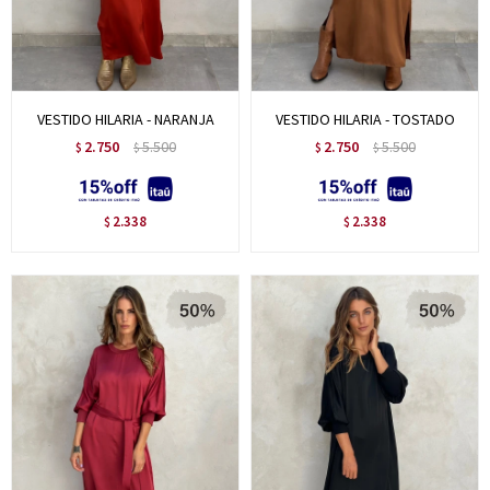
VESTIDO HILARIA - NARANJA
VESTIDO HILARIA - TOSTADO
2.750
5.500
2.750
5.500
$
$
$
$
2.338
2.338
$
$