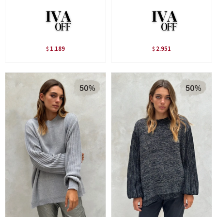
1.189
2.951
$
$