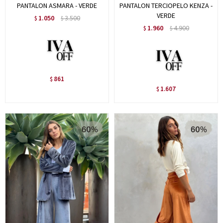
PANTALON ASMARA - VERDE
PANTALON TERCIOPELO KENZA -
VERDE
1.050
3.500
$
$
1.960
4.900
$
$
861
$
1.607
$