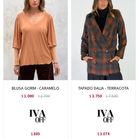
BLUSA GORM - CARAMELO
TAPADO DALIA - TERRACOTA
1.080
2.700
3.750
7.500
$
$
$
$
885
3.074
$
$