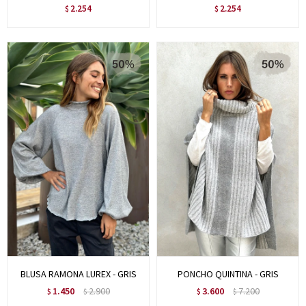
2.254
2.254
$
$
BLUSA RAMONA LUREX - GRIS
PONCHO QUINTINA - GRIS
1.450
2.900
3.600
7.200
$
$
$
$