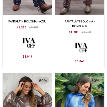
PANTALÃ“N BOLONIA - AZUL
PANTALÃ“N BOLONIA -
BORDEAUX
1.280
3.200
$
$
1.280
3.200
$
$
1.049
$
1.049
$