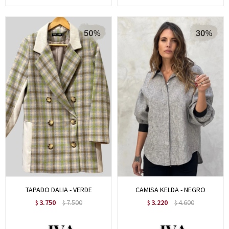
TAPADO DALIA - VERDE
CAMISA KELDA - NEGRO
3.750
7.500
3.220
4.600
$
$
$
$