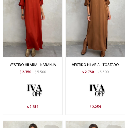
VESTIDO HILARIA - NARANJA
VESTIDO HILARIA - TOSTADO
2.750
5.500
2.750
5.500
$
$
$
$
2.254
2.254
$
$