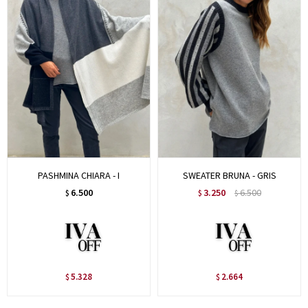
PASHMINA CHIARA - I
SWEATER BRUNA - GRIS
6.500
3.250
6.500
$
$
$
5.328
2.664
$
$