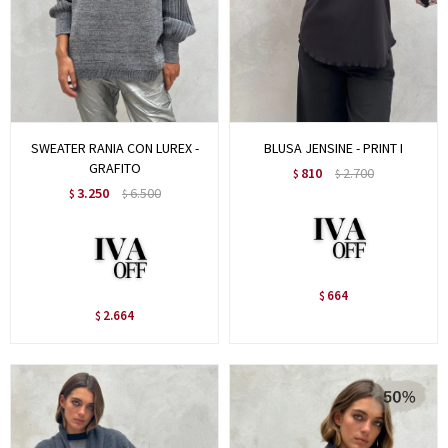
SWEATER RANIA CON LUREX -
BLUSA JENSINE - PRINT I
GRAFITO
810
2.700
$
$
3.250
6.500
$
$
664
$
2.664
$