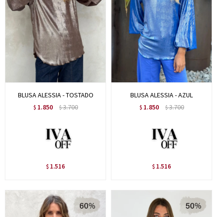
BLUSA ALESSIA - TOSTADO
BLUSA ALESSIA - AZUL
1.850
3.700
1.850
3.700
$
$
$
$
1.516
1.516
$
$