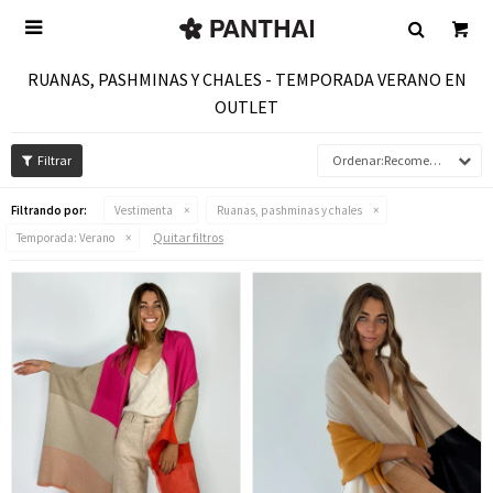

RUANAS, PASHMINAS Y CHALES - TEMPORADA VERANO EN
OUTLET
Recomendados
Filtrando por:
Vestimenta
Ruanas, pashminas y chales
Quitar filtros
Temporada:
Verano