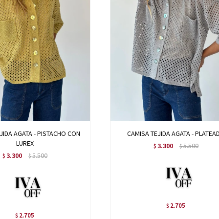
JIDA AGATA - PISTACHO CON
CAMISA TEJIDA AGATA - PLATEA
LUREX
3.300
5.500
$
$
3.300
5.500
$
$
2.705
$
2.705
$