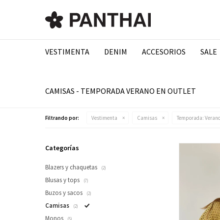
VESTIMENTA
DENIM
ACCESORIOS
SALE
CAMISAS - TEMPORADA VERANO EN OUTLET
Filtrando por:
Vestimenta
Camisas
Temporada:
Veran
Categorías
Blazers y chaquetas
(2)
Blusas y tops
(7)
Buzos y sacos
(2)
Camisas
(2)
Monos
(5)