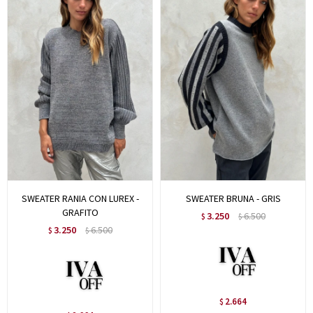
SWEATER RANIA CON LUREX -
SWEATER BRUNA - GRIS
GRAFITO
3.250
6.500
$
$
3.250
6.500
$
$
2.664
$