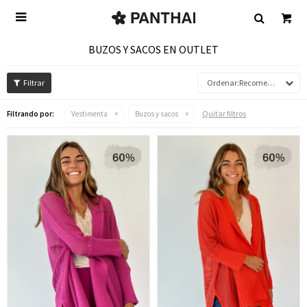

BUZOS Y SACOS EN OUTLET
Recomendados
Quitar filtros
Filtrando por:
Vestimenta
Buzos y sacos