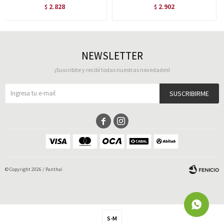
2.828
2.902
$
$
NEWSLETTER
¡Suscribite y recibí todas nuestras novedades!
SUSCRIBIRME


© Copyright 2026 / Panthai
S-M