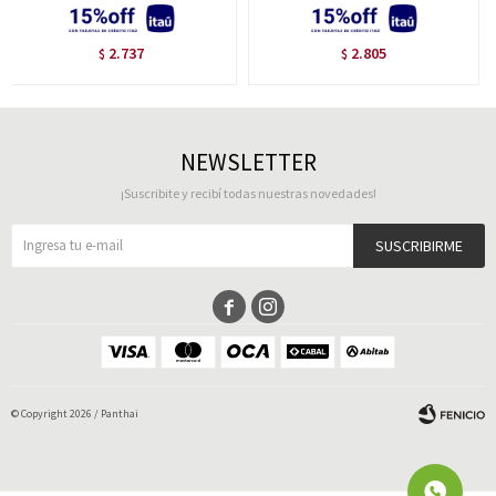
2.737
2.805
$
$
NEWSLETTER
¡Suscribite y recibí todas nuestras novedades!
SUSCRIBIRME


© Copyright 2026 / Panthai