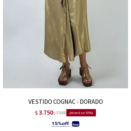
VESTIDO COGNAC - DORADO
3.750
$
7.500
$
50