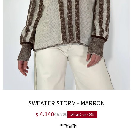
SWEATER STORM - MARRON
4.140
$
6.900
$
40