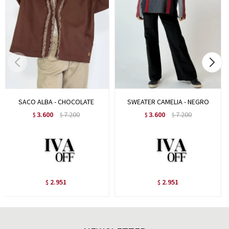
SACO ALBA - CHOCOLATE
SWEATER CAMELIA - NEGRO
3.600
7.200
3.600
7.200
$
$
$
$
2.951
2.951
$
$