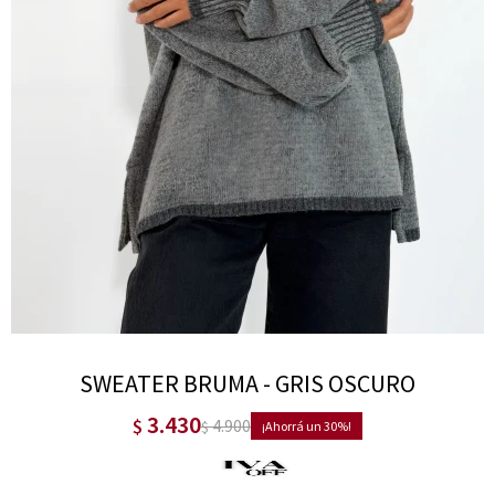
SWEATER BRUMA - GRIS OSCURO
3.430
$
4.900
$
30