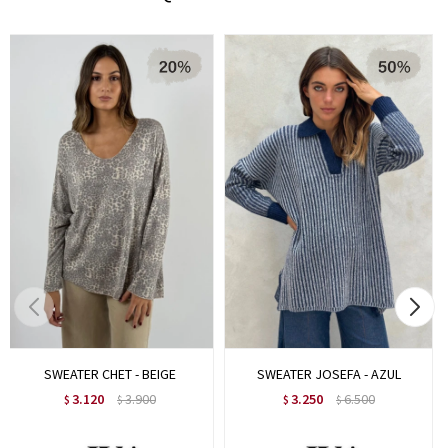
SWEATER CHET - BEIGE
SWEATER JOSEFA - AZUL
3.120
3.900
3.250
6.500
$
$
$
$