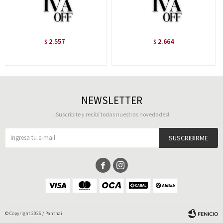
2.557
2.664
$
$
NEWSLETTER
¡Suscribite y recibí todas nuestras novedades!
SUSCRIBIRME


© Copyright 2026 / Panthai