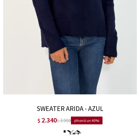
SWEATER ARIDA - AZUL
2.340
$
3.900
$
40