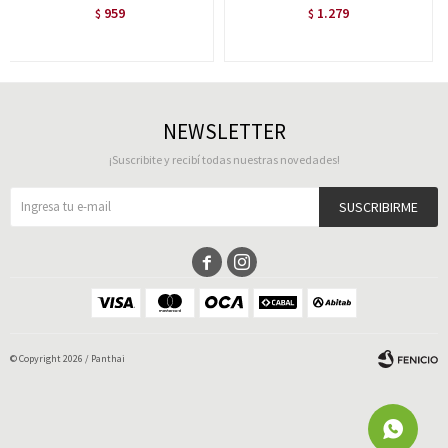
959
1.279
$
$
NEWSLETTER
¡Suscribite y recibí todas nuestras novedades!
SUSCRIBIRME


© Copyright 2026 / Panthai