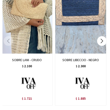
SOBRE LANI - CRUDO
SOBRE LIBECCIO - NEGRO
2.100
2.300
$
$
1.721
1.885
$
$