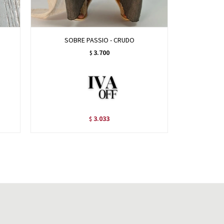
SOBRE PASSIO - CRUDO
SOBR
3.700
$
3.033
$