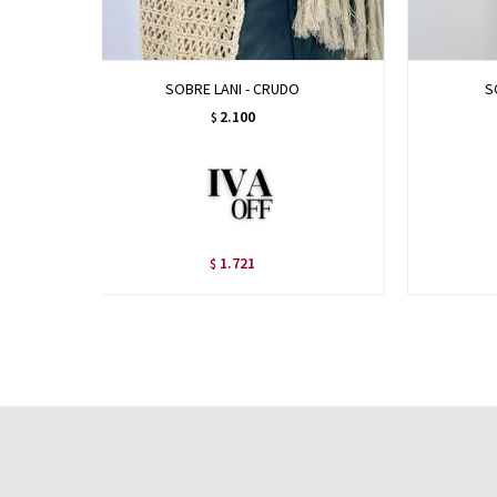
SOBRE LANI - CRUDO
S
2.100
$
1.721
$